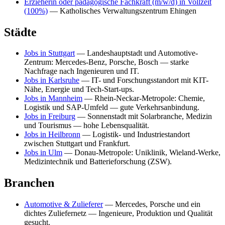
Erzieherin oder pädagogische Fachkraft (m/w/d) in Vollzeit
(100%)
— Katholisches Verwaltungszentrum Ehingen
Städte
Jobs in Stuttgart
— Landeshauptstadt und Automotive-
Zentrum: Mercedes-Benz, Porsche, Bosch — starke
Nachfrage nach Ingenieuren und IT.
Jobs in Karlsruhe
— IT- und Forschungsstandort mit KIT-
Nähe, Energie und Tech-Start-ups.
Jobs in Mannheim
— Rhein-Neckar-Metropole: Chemie,
Logistik und SAP-Umfeld — gute Verkehrsanbindung.
Jobs in Freiburg
— Sonnenstadt mit Solarbranche, Medizin
und Tourismus — hohe Lebensqualität.
Jobs in Heilbronn
— Logistik- und Industriestandort
zwischen Stuttgart und Frankfurt.
Jobs in Ulm
— Donau-Metropole: Uniklinik, Wieland-Werke,
Medizintechnik und Batterieforschung (ZSW).
Branchen
Automotive & Zulieferer
— Mercedes, Porsche und ein
dichtes Zuliefernetz — Ingenieure, Produktion und Qualität
gesucht.