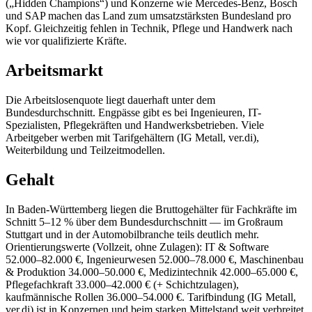
(„Hidden Champions“) und Konzerne wie Mercedes-Benz, Bosch
und SAP machen das Land zum umsatzstärksten Bundesland pro
Kopf. Gleichzeitig fehlen in Technik, Pflege und Handwerk nach
wie vor qualifizierte Kräfte.
Arbeitsmarkt
Die Arbeitslosenquote liegt dauerhaft unter dem
Bundesdurchschnitt. Engpässe gibt es bei Ingenieuren, IT-
Spezialisten, Pflegekräften und Handwerksbetrieben. Viele
Arbeitgeber werben mit Tarifgehältern (IG Metall, ver.di),
Weiterbildung und Teilzeitmodellen.
Gehalt
In Baden-Württemberg liegen die Bruttogehälter für Fachkräfte im
Schnitt 5–12 % über dem Bundesdurchschnitt — im Großraum
Stuttgart und in der Automobilbranche teils deutlich mehr.
Orientierungswerte (Vollzeit, ohne Zulagen): IT & Software
52.000–82.000 €, Ingenieurwesen 52.000–78.000 €, Maschinenbau
& Produktion 34.000–50.000 €, Medizintechnik 42.000–65.000 €,
Pflegefachkraft 33.000–42.000 € (+ Schichtzulagen),
kaufmännische Rollen 36.000–54.000 €. Tarifbindung (IG Metall,
ver.di) ist in Konzernen und beim starken Mittelstand weit verbreitet